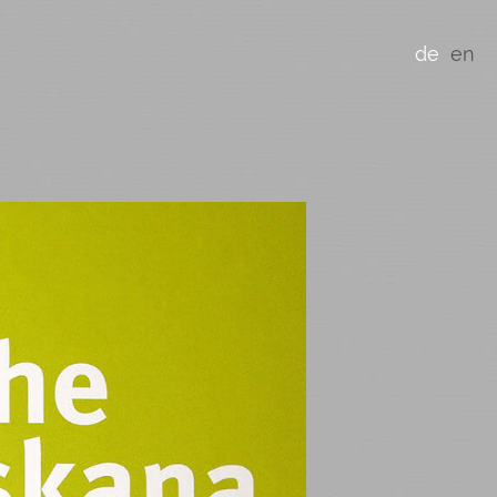
de
en