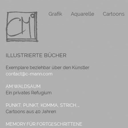
Grafik
Aquarelle
Cartoons
ILLUSTRIERTE BÜCHER
Exemplare beziehbar über den Künstler
contact@c-mann.com
AM WALDSAUM
Ein privates Refugium
PUNKT, PUNKT, KOMMA, STRICH,…
Cartoons aus 40 Jahren
MEMORY FÜR FORTGESCHRITTENE